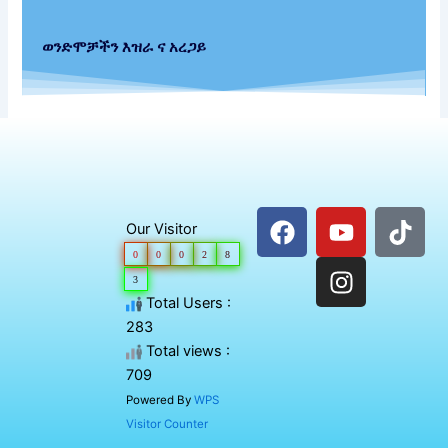
ወንድሞቻችን እዝራ ና አረጋይ
F
Y
I
T
Our Visitor
a
o
n
i
0
0
0
2
8
c
u
s
k
3
e
t
t
t
Total Users :
b
u
a
o
283
o
b
g
k
Total views :
o
e
r
709
k
a
Powered By
WPS
m
Visitor Counter