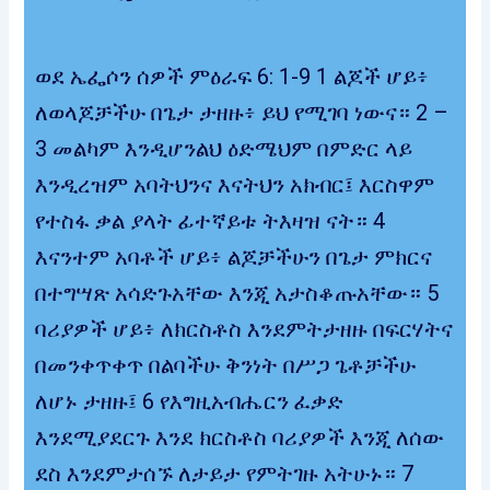
ወደ ኤፌሶን ሰዎች ምዕራፍ 6: 1-9 1 ልጆች ሆይ፥
ለወላጆቻችሁ በጌታ ታዘዙ፥ ይህ የሚገባ ነውና። 2 –
3 መልካም እንዲሆንልህ ዕድሜህም በምድር ላይ
እንዲረዝም አባትህንና እናትህን አክብር፤ እርስዋም
የተስፋ ቃል ያላት ፊተኛይቱ ትእዛዝ ናት። 4
እናንተም አባቶች ሆይ፥ ልጆቻችሁን በጌታ ምክርና
በተግሣጽ አሳድጉአቸው እንጂ አታስቆጡአቸው። 5
ባሪያዎች ሆይ፥ ለክርስቶስ እንደምትታዘዙ በፍርሃትና
በመንቀጥቀጥ በልባችሁ ቅንነት በሥጋ ጌቶቻችሁ
ለሆኑ ታዘዙ፤ 6 የእግዚአብሔርን ፈቃድ
እንደሚያደርጉ እንደ ክርስቶስ ባሪያዎች እንጂ ለሰው
ደስ እንደምታሰኙ ለታይታ የምትገዙ አትሁኑ። 7