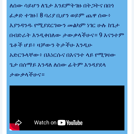
ለሰው ሳይሆን ለጌታ እንደምትገዙ በትጋትና በበጎ
ፈቃድ ተገዙ፤ 8 ባሪያ ቢሆን ወይም ጨዋ ሰው፥
እያንዳንዱ የሚያደርገውን መልካም ነገር ሁሉ ከጌታ
በብድራት እንዲቀበለው ታውቃላችሁና። 9 እናንተም
ጌቶች ሆይ፥ ዛቻውን ትታችሁ እንዲሁ
አድርጉላቸው፥ በእነርሱና በእናንተ ላይ የሚገዛው
ጌታ በሰማይ እንዳለ ለሰው ፊትም እንዳያደላ
ታውቃላችሁና።