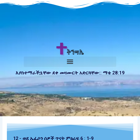
Skip
to
content
እያስተማራችኋቸው ደቀ መዛሙርት አድርጓቸው:: ማቴ 28:19
12 - ወደ ኤፌሶን ሰዎች ጥናት ምዕራፍ 6 : 1-9